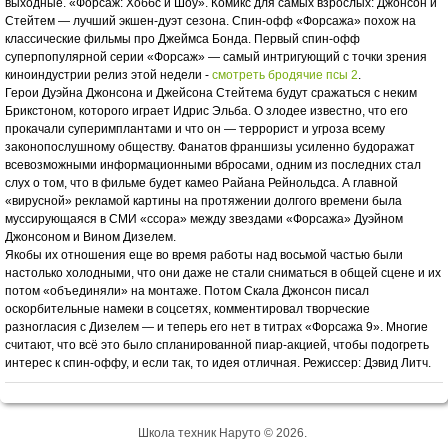
выходные. «Форсаж: Хоббс и Шоу». Комикс для самых взрослых: Джонсон и
Стейтем — лучший экшен-дуэт сезона. Спин-офф «Форсажа» похож на
классические фильмы про Джеймса Бонда. Первый спин-офф
суперпопулярной серии «Форсаж» — самый интригующий с точки зрения
киноиндустрии релиз этой недели -
смотреть бродячие псы 2
.
Герои Дуэйна Джонсона и Джейсона Стейтема будут сражаться с неким
Брикстоном, которого играет Идрис Эльба. О злодее известно, что его
прокачали суперимплантами и что он — террорист и угроза всему
законопослушному обществу. Фанатов франшизы усиленно будоражат
всевозможными информационными вбросами, одним из последних стал
слух о том, что в фильме будет камео Райана Рейнольдса. А главной
«вирусной» рекламой картины на протяжении долгого времени была
муссирующаяся в СМИ «ссора» между звездами «Форсажа» Дуэйном
Джонсоном и Вином Дизелем.
Якобы их отношения еще во время работы над восьмой частью были
настолько холодными, что они даже не стали сниматься в общей сцене и их
потом «объединяли» на монтаже. Потом Скала Джонсон писал
оскорбительные намеки в соцсетях, комментировал творческие
разногласия с Дизелем — и теперь его нет в титрах «Форсажа 9». Многие
считают, что всё это было спланированной пиар-акцией, чтобы подогреть
интерес к спин-оффу, и если так, то идея отличная. Режиссер: Дэвид Литч.
Школа техник Наруто © 2026.