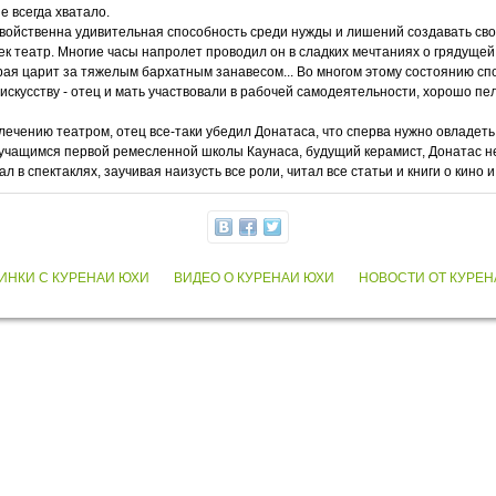
е всегда хватало.
а свойственна удивительная способность среди нужды и лишений создавать 
лек театр. Многие часы напролет проводил он в сладких мечтаниях о грядущей
орая царит за тяжелым бархатным занавесом... Во многом этому состоянию сп
искусству - отец и мать участвовали в рабочей самодеятельности, хорошо пел
лечению театром, отец все-таки убедил Донатаса, что сперва нужно овладеть
учащимся первой ремесленной школы Каунаса, будущий керамист, Донатас не 
л в спектаклях, заучивая наизусть все роли, читал все статьи и книги о кино и
ИНКИ С КУРЕНАИ ЮХИ
ВИДЕО О КУРЕНАИ ЮХИ
НОВОСТИ ОТ КУРЕН