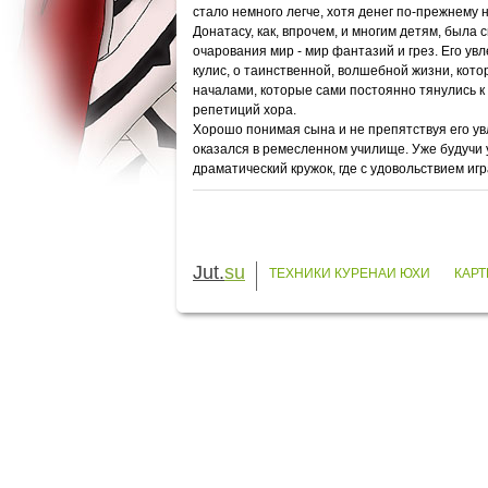
стало немного легче, хотя денег по-прежнему н
Донатасу, как, впрочем, и многим детям, был
очарования мир - мир фантазий и грез. Его ув
кулис, о таинственной, волшебной жизни, кот
началами, которые сами постоянно тянулись к 
репетиций хора.
Хорошо понимая сына и не препятствуя его ув
оказался в ремесленном училище. Уже будучи 
драматический кружок, где с удовольствием игра
Jut.
su
ТЕХНИКИ КУРЕНАИ ЮХИ
КАРТ