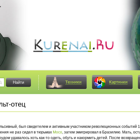
ьт-отец
льсивный, был свидетелем и активным участником революционных событий 190
ения не раз сидел в тюрьмах
Мосо
, затем эмигрировал в Бразилию. Мать, ост
рудом удавалось хоть как-то одеть, обуть и накормить детей. После возвращ