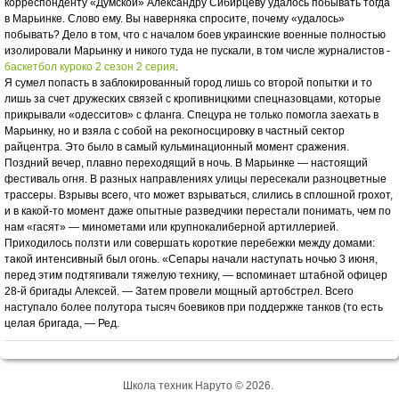
корреспонденту «Думской» Александру Сибирцеву удалось побывать тогда
в Марьинке. Слово ему. Вы наверняка спросите, почему «удалось»
побывать? Дело в том, что с началом боев украинские военные полностью
изолировали Марьинку и никого туда не пускали, в том числе журналистов -
баскетбол куроко 2 сезон 2 серия
.
Я сумел попасть в заблокированный город лишь со второй попытки и то
лишь за счет дружеских связей с кропивницкими спецназовцами, которые
прикрывали «одесситов» с фланга. Спецура не только помогла заехать в
Марьинку, но и взяла с собой на рекогносцировку в частный сектор
райцентра. Это было в самый кульминационный момент сражения.
Поздний вечер, плавно переходящий в ночь. В Марьинке — настоящий
фестиваль огня. В разных направлениях улицы пересекали разноцветные
трассеры. Взрывы всего, что может взрываться, слились в сплошной грохот,
и в какой-то момент даже опытные разведчики перестали понимать, чем по
нам «гасят» — минометами или крупнокалиберной артиллерией.
Приходилось ползти или совершать короткие перебежки между домами:
такой интенсивный был огонь. «Сепары начали наступать ночью 3 июня,
перед этим подтягивали тяжелую технику, — вспоминает штабной офицер
28-й бригады Алексей. — Затем провели мощный артобстрел. Всего
наступало более полутора тысяч боевиков при поддержке танков (то есть
целая бригада, — Ред.
Школа техник Наруто © 2026.